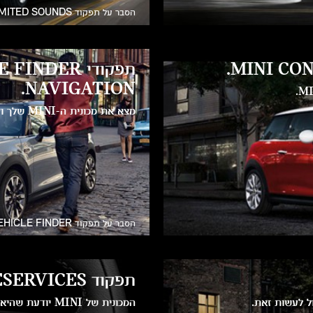
הסבר על תפקוד UNLIMITED SOUNDS
NAVIGATION.
מצא את מכונית ה-MINI שלך וקבל הנחיות כיצד להגיע אליה!
הסבר על תפקוד VEHICLE FINDER
תפקוד TELESERVICES.
המכונית של MINI יודעת שהיא זקוקה לטיפול עוד לפני שאתה מבחין בכך.