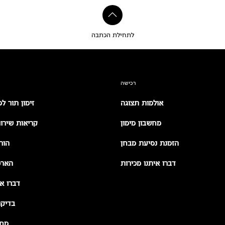
לתחילת הכתבה
רכישה
אולמות תצוגה
זימון תור ל
מחשבון מימון
קריאות שירות (all
הזמנת נסיעת מבחן
הור
דברו איתנו מכירות
הארכ
דברו אי
בדיקת
מחי