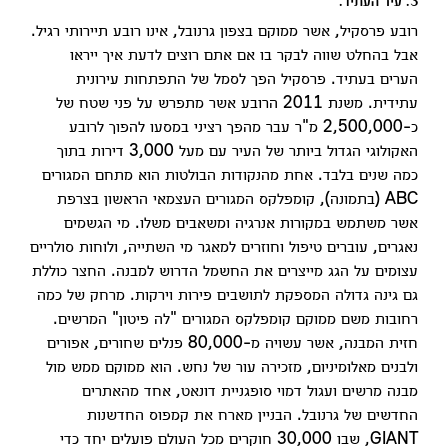
3. עיר העתיד.
רובע פרסקיל, אשר ממוקם בצפון גרנובל, אינו רובע תיירותי רגיל.
אבל בהחלט שווה לבקר בו אם אתם רוצים לדעת איך ייראו
הערים בעתיד. פרסקיל הפך לסמל של התפתחות עירונית
עתידית. משנת 2011 הרובע אשר מתפרש על פני שטח של
כ-2,500,000 מ"ר עבר מהפך רציני במסעו להפוך לרובע
האקולוגי הגדול ביותר של העיר עם מעל 3,000 דירות בתוך
כמה שנים בלבד. אחת מהנקודות הבולטות הוא מתחם המגורים
ABC (בתמונה), קומפלקס המגורים העצמאי הראשון בצרפת
אשר משתמש במקורות אנרגיה ומשאבים משלו. מי הגשמים
נאגרים, עוברים טיפול וחוזרים למאגר מי השתייה, ולוחות סולריים
עצומים על הגג מייצרים את החשמל הדרוש למבנה. החצר כוללת
גם גינה גדולה המספקת לתושבים פירות וירקות. מרחק של כמה
רחובות משם ממוקם קומפלקס המגורים "לה פיטון" המרשים.
חזית המבנה, אשר עשויה מ-80,000 פנלים שחורים, אפורים
ולבנים מאלומיניום, מזכירה עור של נחש. הוא ממוקם ממש מול
מבנה מרשים ועגול דמוי סופגניית דונאט, אחד מהאתרים
החדשים של גרנובל. הבניין מארח את קמפוס החדשנות
GIANT, שבו 30,000 חוקרים מכל העולם פועלים יחד כדי