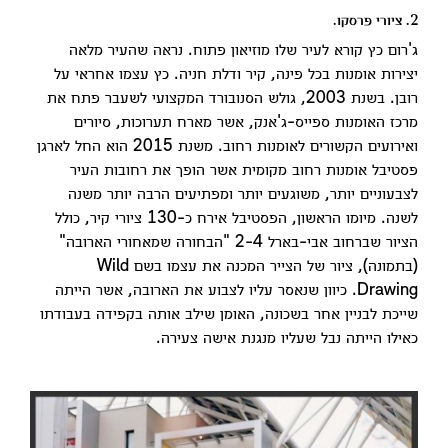
2. ציורי פרסקו.
ג'רום כץ קורא לעיר שלו מוזיאון פתוח. נראה שהעיר מלאה
יצירות אומנות בכל פינה, קיר ודלת חניה. כץ עצמו אחראי על
רובן. בשנת 2003, גולש הסנובורד המקצועי לשעבר פתח את
מרכז האומנות ספייס-ג'אנק, אשר מארח תערוכות, סיורים
ואירועים הקשורים לאומנות רחוב. משנת 2015 הוא החל לארגן
פסטיבל אומנות רחוב מקומית אשר הופך את רחובות העיר
לצבעוניים יותר, משוגעים יותר ומפתיעים הרבה יותר משנה
לשנה. מיומו הראשון, הפסטיבל אירח כ-130 ציורי קיר, כולל
הציור שברחוב אבי-בארל 2-4 "הבחורה שמאחורי הארובה"
(בתמונה), ציור של הצייר המכנה את עצמו בשם Wild
Drawing. כיוון שנאסר עליו לצבוע את הארובה, אשר הייתה
שייכת לבניין אחר בשכונה, האומן שילב אותה בקפידה בעבודתו
כאילו הייתה נבל שעליו מנגנת אישה צעירה.