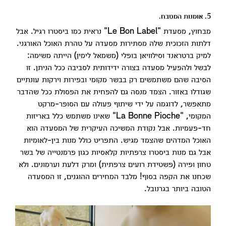
5. אומנות המטבח.
מבחוץ, מסעדת "Le Bon Label" נראית כמו ביסטרו רגיל. אבל
דלתות הזכוכית שלה מסתירות מסעדה על טהרת האוכל האורגני.
למיק ברטראנד וסילוויאן בופלי (משמאל לימין) הייתה משימה:
לבשל ולהפעיל מסעדה בצורה ידידותית לסביבה ככל הניתן. זו
הסיבה שהם משתמשים רק בבשר מקומי ובפירות וירקות עונתיים
שגודלו באזור. הצמד מנסה גם להפחית את הפסולת ככל שהדבר
מתאפשר, לדוגמה על ידי שיתוף פעולה עם הסופר-מרקט
המקומי, "La Bonne Pioche" שאינו משתמש כלל באריזות
חד-פעמיות. אבל נקודת המשיכה העיקרית של המסעדה הוא
האוכל המדהים שהצמד מגיש. התפריט כולל מנות בין-לאומיות
אבל גם מנות ביסטרו צרפתיות קלאסיות כגון פרמנטייה של בשר
טחון ופירה (פשטידת רועים צרפתית) ומרק דלעת וערמונים. ולא
שכחנו את הקפה בסוף! מלבד המחירים ההוגנים, זו המסעדה
הטובה ביותר בגרנובל.