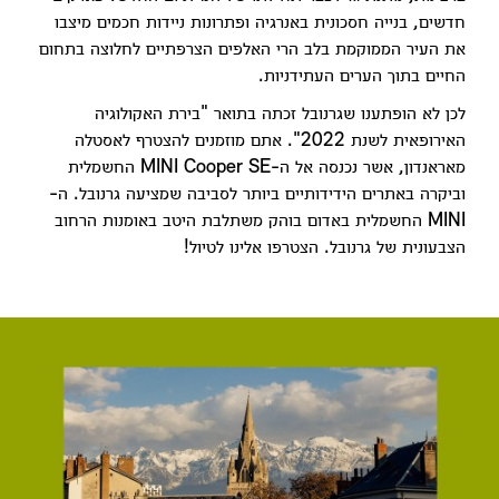
חדשים, בנייה חסכונית באנרגיה ופתרונות ניידות חכמים מיצבו
את העיר הממוקמת בלב הרי האלפים הצרפתיים לחלוצה בתחום
החיים בתוך הערים העתידניות.
לכן לא הופתענו שגרנובל זכתה בתואר "בירת האקולוגיה
האירופאית לשנת 2022". אתם מוזמנים להצטרף לאסטלה
מאראנדון, אשר נכנסה אל ה-MINI Cooper SE החשמלית
וביקרה באתרים הידידותיים ביותר לסביבה שמציעה גרנובל. ה-
MINI החשמלית באדום בוהק משתלבת היטב באומנות הרחוב
הצבעונית של גרנובל. הצטרפו אלינו לטיול!