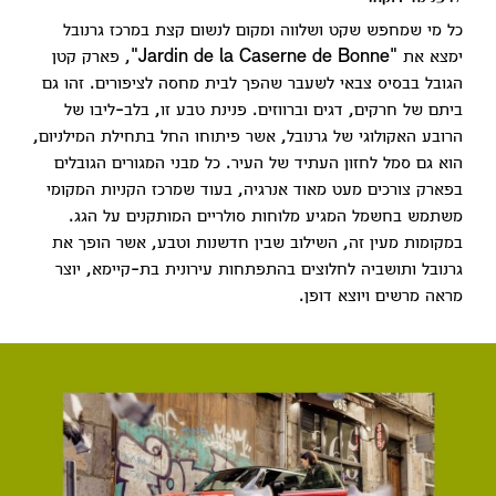
כל מי שמחפש שקט ושלווה ומקום לנשום קצת במרכז גרנובל
ימצא את "Jardin de la Caserne de Bonne", פארק קטן
הגובל בבסיס צבאי לשעבר שהפך לבית מחסה לציפורים. זהו גם
ביתם של חרקים, דגים וברווזים. פנינת טבע זו, בלב-ליבו של
הרובע האקולוגי של גרנובל, אשר פיתוחו החל בתחילת המילניום,
הוא גם סמל לחזון העתיד של העיר. כל מבני המגורים הגובלים
בפארק צורכים מעט מאוד אנרגיה, בעוד שמרכז הקניות המקומי
משתמש בחשמל המגיע מלוחות סולריים המותקנים על הגג.
במקומות מעין זה, השילוב שבין חדשנות וטבע, אשר הופך את
גרנובל ותושביה לחלוצים בהתפתחות עירונית בת-קיימא, יוצר
מראה מרשים ויוצא דופן.