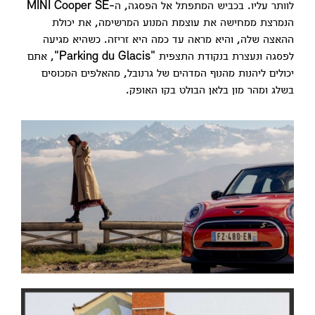
לוותר עליו. בכביש המתפתל אל הפסגה, ה-MINI Cooper SE
הנמרצת ממחישה את עוצמת המנוע המרשימה, את יכולת
ההאצה שלה, והיא מראה עד כמה היא זריזה. כשהיא מגיעה
לפסגה ונעצרת בנקודת התצפית "Parking du Glacis", אתם
יכולים ליהנות מהנוף המדהים של גרנובל, מהאלפים המכוסים
בשלג ומהר מון בלאן הבולט בקו האופק.