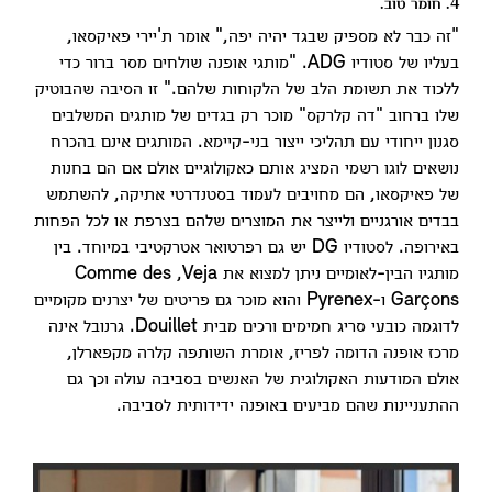
4. חומר טוב.
"זה כבר לא מספיק שבגד יהיה יפה," אומר ת'יירי פאיקסאו,
בעליו של סטודיו ADG. "מותגי אופנה שולחים מסר ברור כדי
ללכוד את תשומת הלב של הלקוחות שלהם." זו הסיבה שהבוטיק
שלו ברחוב "דה קלרקס" מוכר רק בגדים של מותגים המשלבים
סגנון ייחודי עם תהליכי ייצור בני-קיימא. המותגים אינם בהכרח
נושאים לוגו רשמי המציג אותם כאקולוגיים אולם אם הם בחנות
של פאיקסאו, הם מחויבים לעמוד בסטנדרטי אתיקה, להשתמש
בבדים אורגניים ולייצר את המוצרים שלהם בצרפת או לכל הפחות
באירופה. לסטודיו DG יש גם רפרטואר אטרקטיבי במיוחד. בין
מותגיו הבין-לאומיים ניתן למצוא את Veja‏, Comme des
Garçons ו-Pyrenex והוא מוכר גם פריטים של יצרנים מקומיים
לדוגמה כובעי סריג חמימים ורכים מבית Douillet. גרנובל אינה
מרכז אופנה הדומה לפריז, אומרת השותפה קלרה מקפארלן,
אולם המודעות האקולוגית של האנשים בסביבה עולה וכך גם
ההתעניינות שהם מביעים באופנה ידידותית לסביבה.