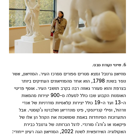
6. שינוי נקודת מבט.
מוזיאון גרנובל נמצא מטרים ספורים ממרכז העיר. המוזיאון, אשר
נוסד בשנת 1798, הוא אחד מהמוזיאונים העתיקים ביותר
בצרפת והוא מעורר גאווה רבה בקרב תושבי העיר. אוסף פריטי
האומנות הקבוע שבו כולל למעלה מ-900 יצירות מהמאות
ה-13 ועד ה-19 כולל יצירות קלאסיות מודרניות של אנדי
וורהול, וסילי קנדינסקי, פיט מונדריאן ואלברטו ג'קומטי. אבל
התערוכות המיוחדות באמת שמושכות את הקהל הן אלו של
פיקאסו או ג'ורג'ו מורנדי. לרגל הכרזתה של גרנובל כבירת
האקולוגיה האירופאית לשנת 2022, המוזיאון הגה רעיון ייחודי: