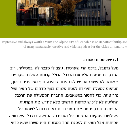
Impressive and always worth a visit: The Alpine city of Grenoble is an important birthplace
of many sustainable, creative and visionary ideas for the cities of tomorrow.
1. ביצועיסטית טהורה.
מעל גרנובל, ברכס הרי שארטרז, ניצב לו מבצר לה-בסטיליה. רוב
המבקרים מגיעים אליו עם הרכבל הכולל קרונות עגולים ושקופים
- אתגר לא פשוט אם יש לכם פחד גבהים. חוץ מפרפרים בבטן,
הטיפוס למעלה והירידה למטה מלווים בנוף מדהים של העיר ושל
נהר איזר. כדי לחסוך במשאבים, החברה המפעילה את הרכבל
החליטה לא לרכוש קרונות חדשים אלא לחדש את הקרונות
הקיימים. זו רק יוזמה אחת מני רבות כאן בגרנובל לשמור על
פעילויות עסקיות המגינות על הסביבה. הנסיעה ברכבל היא חוויה
אמיתית אבל העלייה לפסגת ההר במכונית היא משהו שלא כדאי