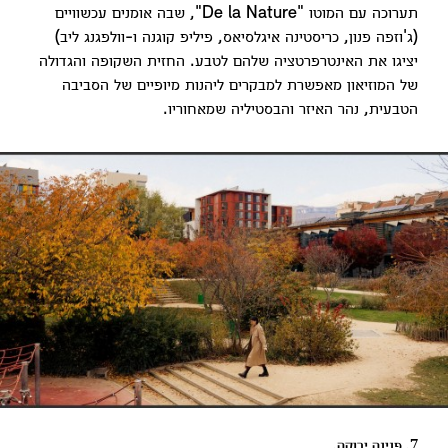
תערוכה עם המוטו "De la Nature", שבה אומנים עכשוויים
(ג'וזפה פנון, כריסטינה איגלסיאס, פיליפ קוגנה ו-וולפגנג ליב)
יציגו את האינטרפרטציה שלהם לטבע. החזית השקופה והגדולה
של המוזיאון מאפשרת למבקרים ליהנות מיופיים של הסביבה
הטבעית, נהר האיזר והבסטיליה שמאחוריו.
7. פנינה ירוקה.