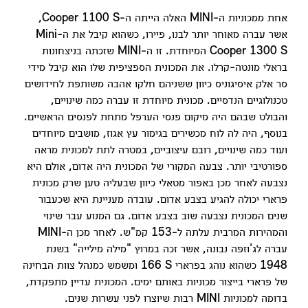
אחת ממכוניות ה-MINI האלה הייתה ה-Cooper 1100 S,
אשר עברה מאוחר יותר לבנו, פיירו, כשהוא קיבל את ה-Mini
Cooper 1300 S המיוחדת. זו ה-MINI שזכתה בניצחונות
בראלי מונטה-קרלו. את המכונית הספציפית שלו הוא קיבל מידי
סר אלק איסיגוניס כיוון ששניהם חלקו אהבה משותפת לחידושים
טכנולוגיים הנדסיים. מכונית מיוחדת זו עברה כמה שינויים,
והבולט שבהם היה מיקום פנסי הערפל מתחת לפנסים הראשיים.
בנוסף, היה לה לוח מכשירים בגימור עץ אגוז, מושבים מיוחדים
ועוד כמה שינויים, רובם עיצוביים, במטרה לתת למכונית מראה
ספורטיבי יותר. צבעה המקורי של המכונית היה אדום, אולם היא
נצבעה לאחר מכן באפור מטאלי כיוון שבעליה טען שרק מכונית
פרארי יכולה להגיע בצבע אדום. עובדה מעניינת היא שכעבור
שנים המכונית נצבעה שוב בצבע אדום. גם המנוע עבר שינוי
והמהירות המרבית עלתה ל-153 קמ"ש. לאחר מכן ה-MINI
עברה לג'וזפה נבונה, אשר זכה במרוץ "מילה מילייה" בשנת
1948 כשהוא נוהג בפרארי 166‎ S ומשמש כמנהל צוות הבחינה
של פרארי בייצור מכוניות באותם ימים. המכונית עדיין מתפקדת,
בדומה למכוניות MINI רבות שיוצרו לפני עשרות שנים.