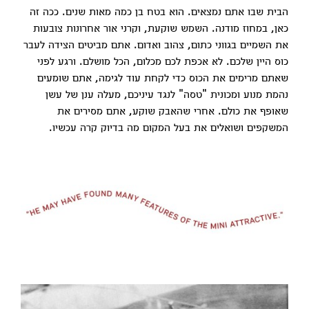
הבית שבו אתם נמצאים. הוא בטח בן כמה מאות שנים. ככה זה
כאן, במחוז מודנה. השמש שוקעת, וקרני אור אחרונות צובעות
את השמיים בגווני כתום, צהוב ואדום. אתם מביטים הצידה לעבר
כוס היין שלכם. לא אכפת לכם מכלום, הכל מושלם. ורגע לפני
שאתם מרימים את הכוס כדי לקחת עוד לגימה, אתם שומעים
נהמת מנוע ומכונית "טסה" לנגד עיניכם, מעלה ענן של עשן
שאופף את כולם. אחרי שהאבק שוקע, אתם מסירים את
המשקפים ושואלים את בעל המקום מה בדיוק קרה עכשיו.