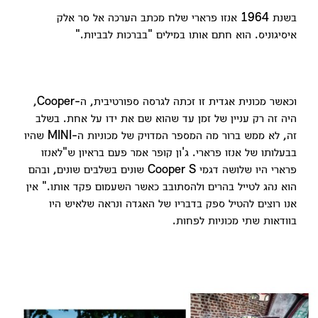
בשנת 1964 אנזו פרארי שלח מכתב הערכה אל סר אלק
איסיגוניס. הוא חתם אותו במילים "בברכות לבביות."
וכאשר מכונית אגדית זו זכתה לגרסה ספורטיבית, ה-Cooper,
היה זה רק עניין של זמן עד שהוא שם את ידו על אחת. בשלב
זה, לא ממש ברור מה המספר המדויק של מכוניות ה-MINI שהיו
בבעלותו של אנזו פרארי. ג'ון קופר אמר פעם בראיון ש"לאנזו
פרארי היו שלושה דגמי Cooper S שונים בשלבים שונים, ובהם
הוא נהג לטייל בהרים ולהסתובב כאשר השעמום פקד אותו." אין
אנו רוצים להטיל ספק בדבריו של האגדה ונראה שלאיש היו
בוודאות שתי מכוניות לפחות.