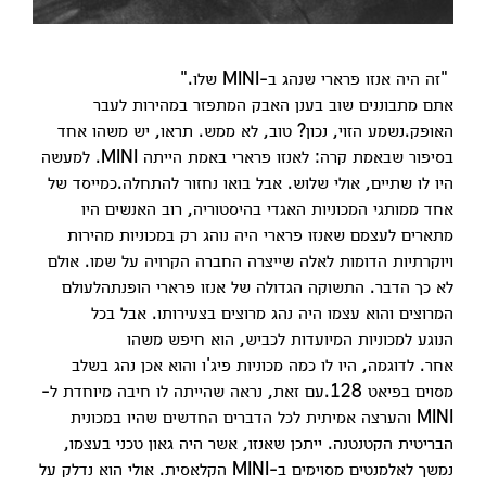
"זה היה אנזו פרארי שנהג ב-MINI שלו."
אתם מתבוננים שוב בענן האבק המתפזר במהירות לעבר
האופק.נשמע הזוי, נכון? טוב, לא ממש. תראו, יש משהו אחד
בסיפור שבאמת קרה: לאנזו פרארי באמת הייתה MINI. למעשה
היו לו שתיים, אולי שלוש. אבל בואו נחזור להתחלה.כמייסד של
אחד ממותגי המכוניות האגדי בהיסטוריה, רוב האנשים היו
מתארים לעצמם שאנזו פרארי היה נוהג רק במכוניות מהירות
ויוקרתיות הדומות לאלה שייצרה החברה הקרויה על שמו. אולם
לא כך הדבר. התשוקה הגדולה של אנזו פרארי הופנתהלעולם
המרוצים והוא עצמו היה נהג מרוצים בצעירותו. אבל בכל
הנוגע למכוניות המיועדות לכביש, הוא חיפש משהו
אחר. לדוגמה, היו לו כמה מכוניות פיג'ו והוא אכן נהג בשלב
מסוים בפיאט 128.עם זאת, נראה שהייתה לו חיבה מיוחדת ל-
MINI והערצה אמיתית לכל הדברים החדשים שהיו במכונית
הבריטית הקטנטנה. ייתכן שאנזו, אשר היה גאון טכני בעצמו,
נמשך לאלמנטים מסוימים ב-MINI הקלאסית. אולי הוא נדלק על