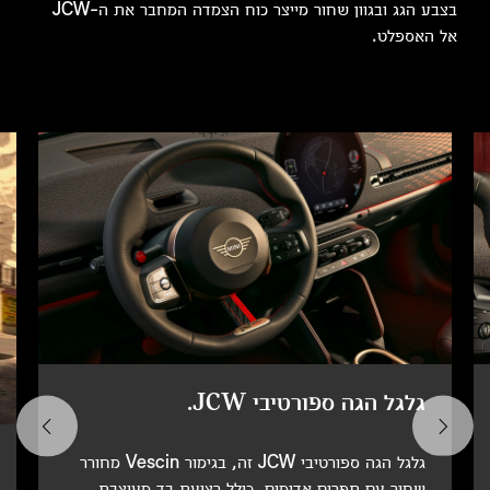
בצבע הגג ובגוון שחור מייצר כוח הצמדה המחבר את ה-JCW
אל האספלט.
גלגל הגה ספורטיבי JCW.
גלגל הגה ספורטיבי JCW זה, בגימור Vescin מחורר
שחור עם תפרים אדומים, כולל רצועת בד מעוצבת