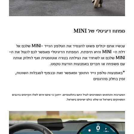
מפתח דיגיטלי של MINI
עכשיו אתם יכולים פשוט להצמיד את הטלפון הנייד -MINI שלכם אל
דלת ה- MINI והיא תיפתח. המפתח הדיגיטלי מאפשר לכם לנעול את ה-
MINI שלכם או לשחרר את נעילתה בצורה אוטומטית ואף לחלוק אותה
עם משפחה או חברים באמצעות הודעת טקסט.
*באמצעות טלפון נייד התומך ומאפשר זאת ובכפוף למגבלות השונות,
זמין בחלק מהדגמים
המערכות והנתונים המפורטים לעיל הינם בינלאומיים. ייתכן כי אינם זהים לאלו הקיימים ברכבים
המשווקים בישראל או שלא כולם ישימים בישראל.