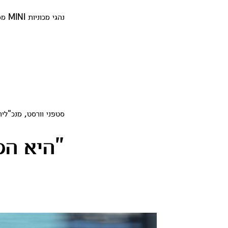
נהגי מכוניות MINI מספרים על אהבתם למכונית החשמלית שלהם.
סטפני וורסט, מנכ"לית INI
"היא הכ