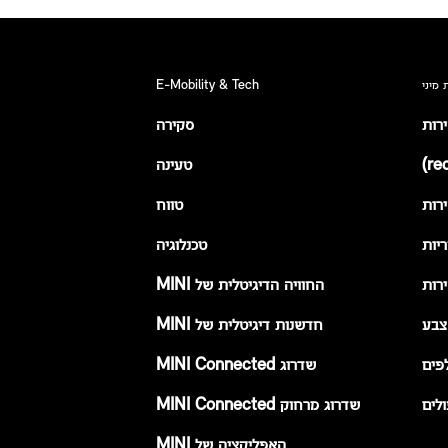
 מיני
E-Mobility & Tech
ירות
סקירה
טעינה
רות
טווח
יות
טכנלוגיה
רות
החוויה הדיגיטלית של MINI
צבע
חדשנות דיגיטלית של MINI
פים
שדרוג MINI Connected
לים
שדרוג מרחוק MINI Connected
האפליקציה של MINI