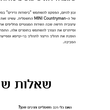
נכון להיום, הפסקנו להשתמש "ביסודות נדירים" ב
של ה-MINI Countryman החשמלית. עשי
עיצובית חדשה שבה השדות המגנטיים מחליפים את 
ומייתרים את הצורך להשתמש בחומרים אלה. התפת
הופכת את תהליך הייצור לתהליך בר-קיימא ומסייעת
הסביבה.
שאלות ששו
האם כלי רכב חשמליים צורכים שמן?