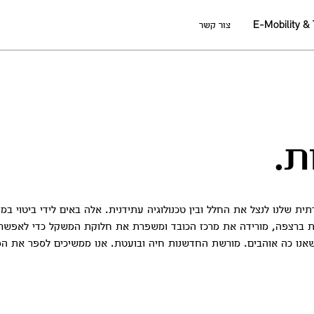
E-Mobility &
צור קשר
ת.
ית שלנו לנצל את החלל ובין טכנולוגיה עתידנית. אלה באים לידי ביטוי במ
ללה, המגיעה בצורת האות T והמותקנת ברצפה, מורידה את מרכז הכובד ומשפרת את חלוקת המשקל כדי 
שאנו כה אוהבים. מורשת החדשנות חיה ובועטת. אנו ממשיכים לספר את הס