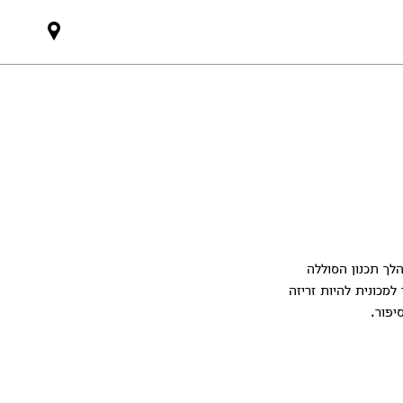
אולמות
תצוגה
הלך תכנון הסוללה
לאפשר למכונית להיות זריזה
יפור.